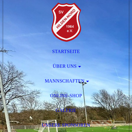
STARTSEITE
ÜBER UNS
MANNSCHAFTEN
ONLINE-SHOP
GALERIE
UNSERE SPONSOREN