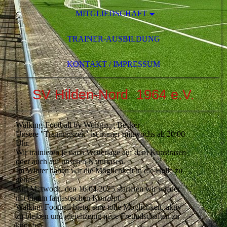
MITGLIEDSCHAFT
TRAINER-AUSBILDUNG
KONTAKT / IMPRESSUM
SV Hilden-Nord 1964 e.V.
Walking-Football by Wolfgang Becker
Unsere "Trainingszeit" ist immer mittwochs ab 20:00
Uhr.
Wir trainieren je nach Wetterlage auf dem Kunstrasen
oder auch auf unseren Naturrasen.
Im Winter haben wir die Möglichkeit in die Halle zu
gehen.
Am Mittwoch, den 16.04.2025 starteten wir wieder
mit einem fantastischen Konzept:
Walking Football bietet eine tolle Möglichkeit, aktiv
zu bleiben und gleichzeitig neue Freundschaften zu
knüpfen.