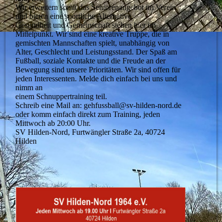
Wir erweitern somit das Seniorenangebot im Verein
und bieten eine sportliche Alternative.
Gesundheit und Gemeinschaft stehen hier im
Mittelpunkt. Wir sind eine kreative Truppe, die in
gemischten Mannschaften spielt, unabhängig von
Alter, Geschlecht und Leistungsstand. Der Spaß am
Fußball, soziale Kontakte und die Freude an der
Bewegung sind unsere Prioritäten. Wir sind offen für
jeden Interessenten. Melde dich einfach bei uns und
nimm an
einem Schnuppertraining teil.
Schreib eine Mail an: gehfussball@sv-hilden-nord.de
oder komm einfach direkt zum Training, jeden
Mittwoch ab 20:00 Uhr.
SV Hilden-Nord, Furtwängler Straße 2a, 40724
Hilden