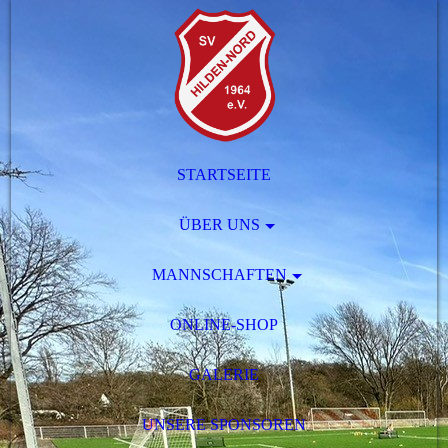
STARTSEITE
ÜBER UNS
MANNSCHAFTEN
ONLINE-SHOP
GALERIE
UNSERE SPONSOREN